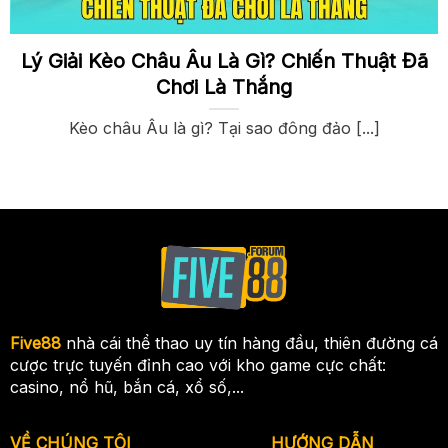
Lý Giải Kèo Châu Âu Là Gì? Chiến Thuật Đã
Chơi Là Thắng
Kèo châu Âu là gì? Tại sao đông đảo [...]
Five88
nhà cái thể thao uy tín hàng đầu, thiên đường cá
cược trực tuyến đỉnh cao với kho game cực chất:
casino, nổ hũ, bắn cá, xổ số,...
VỀ CHÚNG TÔI
HƯỚNG DẪN