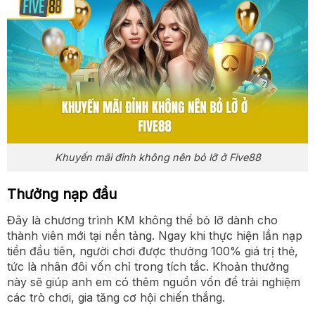
Khuyến mãi đỉnh không nên bỏ lỡ ở Five88
Thưởng nạp đầu
Đây là chương trình KM không thể bỏ lỡ dành cho
thành viên mới tại nền tảng. Ngay khi thực hiện lần nạp
tiền đầu tiên, người chơi được thưởng 100% giá trị thẻ,
tức là nhân đôi vốn chỉ trong tích tắc. Khoản thưởng
này sẽ giúp anh em có thêm nguồn vốn để trải nghiệm
các trò chơi, gia tăng cơ hội chiến thắng.