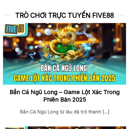
TRÒ CHƠI TRỰC TUYẾN FIVE88
Bắn Cá Ngũ Long – Game Lột Xác Trong
Phiên Bản 2025
Bắn Cá Ngũ Long từ lâu đã trở thành [...]