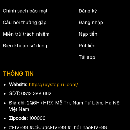
Chính sách bảo mật
Đăng ký
Câu hỏi thường gặp
Đăng nhập
Miễn trừ trách nhiệm
Nạp tiền
Điều khoản sử dụng
Rút tiền
Tải app
THÔNG TIN
Website:
https://bystop.ru.com/
SDT:
0813 388 662
Địa chỉ:
2Q6H+HR7, Mễ Trì, Nam Từ Liêm, Hà Nội,
Việt Nam
Zipcode:
100000
#FIVE88 #CáCượcFIVE88 #ThểThaoFIVE88