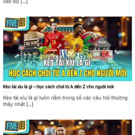
vào bộ [...]
Kèo tài xỉu là gì – Học cách chơi từ A đến Z cho người mới
Kèo tài xỉu là gì luôn nằm trong số các câu hỏi thường
thấy nhất [...]