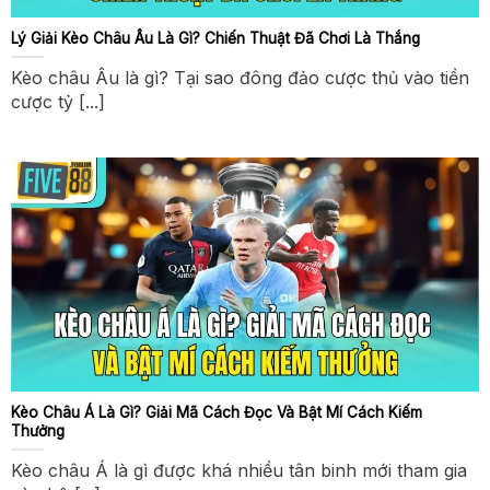
Lý Giải Kèo Châu Âu Là Gì? Chiến Thuật Đã Chơi Là Thắng
Kèo châu Âu là gì? Tại sao đông đảo cược thủ vào tiền
cược tỷ [...]
Kèo Châu Á Là Gì? Giải Mã Cách Đọc Và Bật Mí Cách Kiếm
Thưởng
Kèo châu Á là gì được khá nhiều tân binh mới tham gia