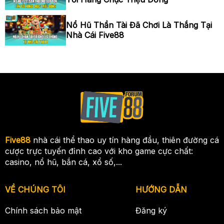
Nổ Hũ Thần Tài Đã Chơi Là Thắng Tại
Nhà Cái Five88
Five88
nhà cái thể thao uy tín hàng đầu, thiên đường cá
cược trực tuyến đỉnh cao với kho game cực chất:
casino, nổ hũ, bắn cá, xổ số,...
VỀ CHÚNG TÔI
HƯỚNG DẪN
Chính sách bảo mật
Đăng ký