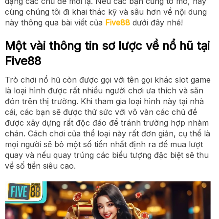
dạng các chủ đề mới lạ. Nếu các bạn cũng tò mò, hãy
cùng chúng tôi đi khai thác kỹ và sâu hơn về nội dung
này thông qua bài viết của
Five88
dưới đây nhé!
Một vài thông tin sơ lược về nổ hũ tại
Five88
Trò chơi nổ hũ còn được gọi với tên gọi khác slot game
là loại hình được rất nhiều người chơi ưa thích và săn
đón trên thị trường. Khi tham gia loại hình này tại nhà
cái, các bạn sẽ được thử sức với vô vàn các chủ đề
được xây dựng rất độc đáo để tránh trường hợp nhàm
chán. Cách chơi của thể loại này rất đơn giản, cụ thể là
mọi người sẽ bỏ một số tiền nhất định ra để mua lượt
quay và nếu quay trúng các biểu tượng đặc biệt sẽ thu
về số tiền siêu cao.