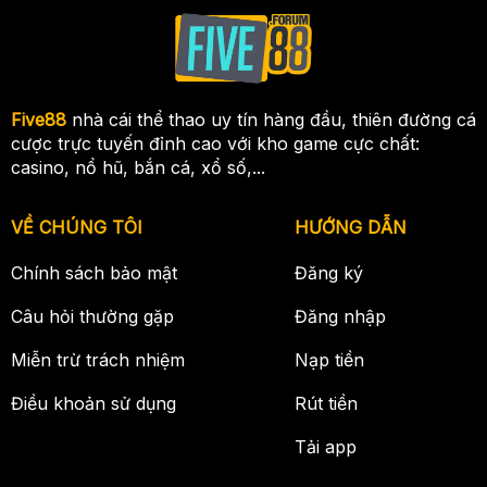
huyền bí vô cùng quyến rũ và cuốn hút. Đặc biệt ở loại
hình này còn có tính năng Genie’s Lamp hay còn gọi là
đèn thần sẽ giúp anh em mở ra cơ hội quay thưởng
miễn phí tăng cơ hội giành chiến thắng.
Five88
nhà cái thể thao uy tín hàng đầu, thiên đường cá
cược trực tuyến đỉnh cao với kho game cực chất:
casino, nổ hũ, bắn cá, xổ số,...
VỀ CHÚNG TÔI
HƯỚNG DẪN
Chính sách bảo mật
Đăng ký
Câu hỏi thường gặp
Đăng nhập
Miễn trừ trách nhiệm
Nạp tiền
Tổng hợp các trò chơi nổ hũ đỉnh cao nhất tại nhà cái
Điều khoản sử dụng
Rút tiền
Nổ hũ thần tài
Tải app
Quay hũ thần tài là trò chơi được lấy cảm hứng từ biểu