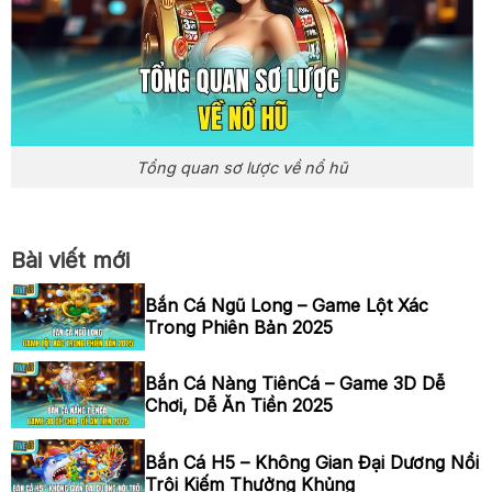
Tổng quan sơ lược về nổ hũ
Bên cạnh đó, hệ thống quay thưởng được lập trình tự
động bởi các công nghệ cao đảm bảo tính công bằng
Bài viết mới
và minh bạch nên người chơi sẽ không phải lo lắng bất
cứ điều gì. Đặc biệt là trò chơi này có cơ chế tích lũy,
Bắn Cá Ngũ Long – Game Lột Xác
tức là quay càng nhiều thì khả năng trúng jackpot càng
Trong Phiên Bản 2025
lớn. Mỗi vòng quay sẽ mang tới sự hồi hộp, chờ đợi và
bùng nổ cảm xúc cho tất cả anh em.
Bắn Cá Nàng TiênCá – Game 3D Dễ
Chơi, Dễ Ăn Tiền 2025
Các tựa game nổ hũ được ưa
chuộng nhất tại Five88
Bắn Cá H5 – Không Gian Đại Dương Nổi
Trội Kiếm Thưởng Khủng