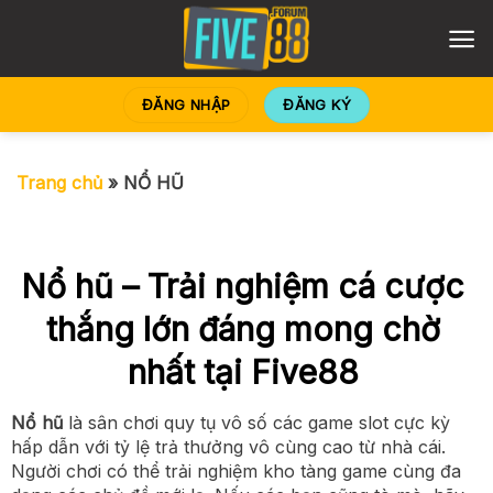
Bỏ
qua
nội
dung
ĐĂNG NHẬP
ĐĂNG KÝ
Trang chủ
»
NỔ HŨ
Nổ hũ – Trải nghiệm cá cược
thắng lớn đáng mong chờ
nhất tại Five88
Nổ hũ
là sân chơi quy tụ vô số các game slot cực kỳ
hấp dẫn với tỷ lệ trả thưởng vô cùng cao từ nhà cái.
Người chơi có thể trải nghiệm kho tàng game cùng đa