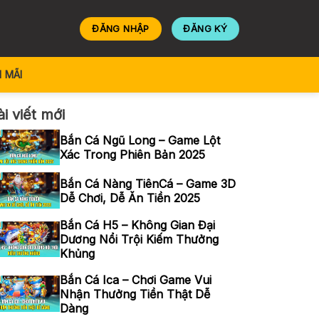
ĐĂNG NHẬP
ĐĂNG KÝ
 MÃI
ài viết mới
Bắn Cá Ngũ Long – Game Lột
Xác Trong Phiên Bản 2025
Bắn Cá Nàng TiênCá – Game 3D
Dễ Chơi, Dễ Ăn Tiền 2025
Bắn Cá H5 – Không Gian Đại
Dương Nổi Trội Kiếm Thưởng
Khủng
Bắn Cá Ica – Chơi Game Vui
Nhận Thưởng Tiền Thật Dễ
Dàng