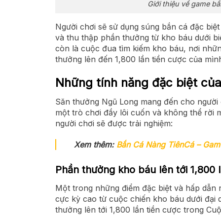
Giới thiệu về game bắ
Người chơi sẽ sử dụng súng bắn cá đặc biệ
và thu thập phần thưởng từ kho báu dưới bi
còn là cuộc đua tìm kiếm kho báu, nơi nhữn
thưởng lên đến 1,800 lần tiền cược của mìn
Những tính năng đặc biệt củ
Săn thưởng Ngũ Long mang đến cho người chơ
một trò chơi đầy lôi cuốn và không thể rời 
người chơi sẽ được trải nghiệm:
Xem thêm:
Bắn Cá Nàng TiênCá – Game
Phần thưởng kho báu lên tới 1,800 l
Một trong những điểm đặc biệt và hấp dẫn
cực kỳ cao từ cuộc chiến kho báu dưới đại 
thưởng lên tới 1,800 lần tiền cược trong C