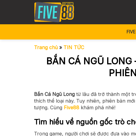
Bỏ
qua
nội
dung
FIV
Trang chủ
»
TIN TỨC
BẮN CÁ NGŨ LONG 
PHIÊN
Bắn Cá Ngũ Long
từ lâu đã trở thành một t
thích thể loại này. Tuy nhiên, phiên bản 
tượng. Cùng
Five88
khám phá nhé!
Tìm hiểu về nguồn gốc trò c
Trong game, người chơi sẽ được đưa vào một