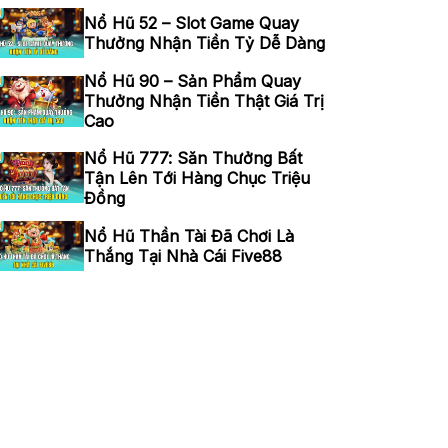
Nổ Hũ 52 – Slot Game Quay
Thưởng Nhận Tiền Tỷ Dễ Dàng
Nổ Hũ 90 – Sản Phẩm Quay
Thưởng Nhận Tiền Thật Giá Trị
Cao
Nổ Hũ 777: Săn Thưởng Bất
Tận Lên Tới Hàng Chục Triệu
Đồng
Nổ Hũ Thần Tài Đã Chơi Là
Thắng Tại Nhà Cái Five88