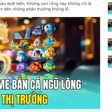
báu dưới biển. Những con rồng này không chỉ là
dẫn đến những phần thưởng khổng lồ.