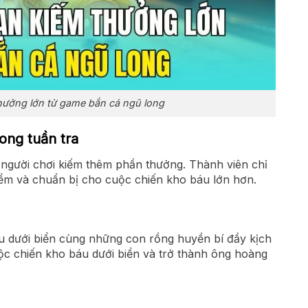
hưởng lớn từ game bắn cá ngũ long
ong tuần tra
 người chơi kiếm thêm phần thưởng. Thành viên chỉ
 điểm và chuẩn bị cho cuộc chiến kho báu lớn hơn.
u dưới biển cùng những con rồng huyền bí đầy kịch
ộc chiến kho báu dưới biển và trở thành ông hoàng