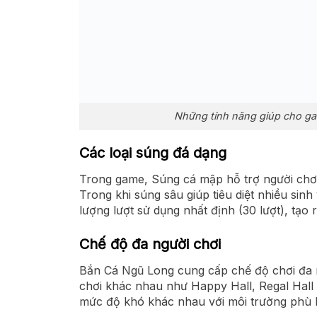
Những tính năng giúp cho g
Các loại súng đá dạng
Trong game, Súng cá mập hỗ trợ người chơi
Trong khi súng sâu giúp tiêu diệt nhiều sinh
lượng lượt sử dụng nhất định (30 lượt), tạo
Chế độ đa người chơi
Bắn Cá Ngũ Long cung cấp chế độ chơi đa 
chơi khác nhau như Happy Hall, Regal Hall 
mức độ khó khác nhau với môi trường phù h