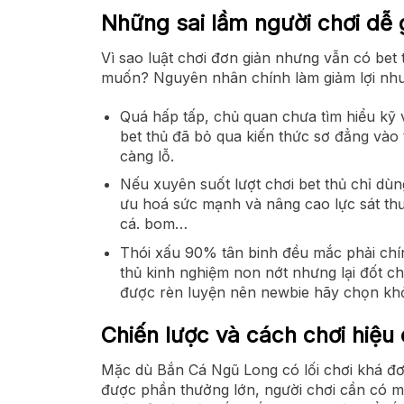
Những sai lầm người chơi dễ
Vì sao luật chơi đơn giản nhưng vẫn có be
muốn? Nguyên nhân chính làm giảm lợi nhuậ
Quá hấp tấp, chủ quan chưa tìm hiểu kỹ 
bet thủ đã bỏ qua kiến thức sơ đẳng vào 
càng lỗ.
Nếu xuyên suốt lượt chơi bet thủ chỉ dùng
ưu hoá sức mạnh và nâng cao lực sát thư
cá. bom…
Thói xấu 90% tân binh đều mắc phải chín
thủ kinh nghiệm non nớt nhưng lại đốt c
được rèn luyện nên newbie hãy chọn khở
Chiến lược và cách chơi hiệu
Mặc dù Bắn Cá Ngũ Long có lối chơi khá đơ
được phần thưởng lớn, người chơi cần có m