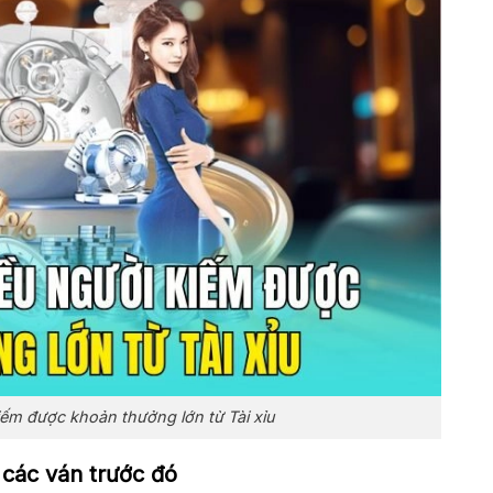
iếm được khoản thưởng lớn từ Tài xỉu
 các ván trước đó