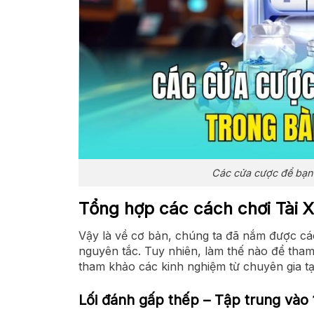
Các cửa cược để bạn 
Tổng hợp các cách chơi Tài X
Vậy là về cơ bản, chúng ta đã nắm được cá
nguyên tắc. Tuy nhiên, làm thế nào để tham
tham khảo các kinh nghiệm từ chuyên gia tạ
Lối đánh gấp thếp – Tập trung vào 