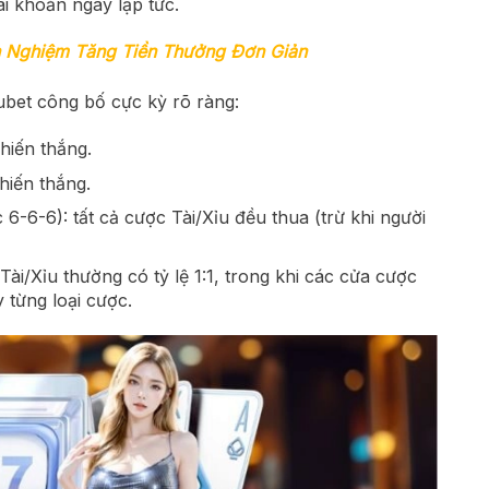
i khoản ngay lập tức.
h Nghiệm Tăng Tiền Thưởng Đơn Giản
bet công bố cực kỳ rõ ràng:
hiến thắng.
chiến thắng.
6-6-6): tất cả cược Tài/Xỉu đều thua (trừ khi người
ài/Xỉu thường có tỷ lệ 1:1, trong khi các cửa cược
 từng loại cược.