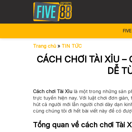
Bỏ
qua
nội
dung
FIV
Trang chủ
»
TIN TỨC
CÁCH CHƠI TÀI XỈU –
DỄ T
Cách chơi Tài Xỉu
là một trong những sản ph
trực tuyến hiện nay. Với luật chơi đơn giản,
hút cả người mới lẫn người chơi dày dạn kin
cùng chúng tôi đi hết bài viết này để có đượ
Tổng quan về cách chơi Tài X