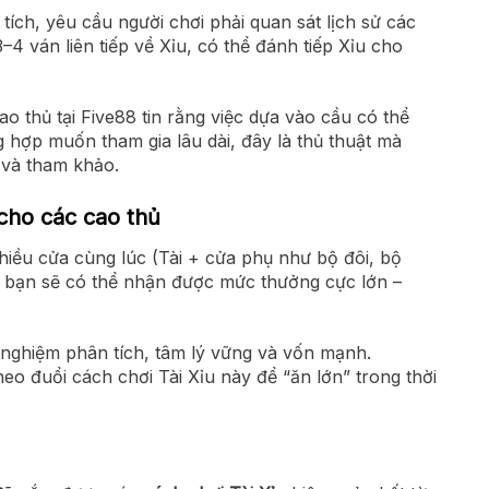
 tích, yêu cầu người chơi phải quan sát lịch sử các
3–4 ván liên tiếp về Xỉu, có thể đánh tiếp Xỉu cho
thủ tại Five88 tin rằng việc dựa vào cầu có thể
 hợp muốn tham gia lâu dài, đây là thủ thuật mà
 và tham khảo.
cho các cao thủ
nhiều cửa cùng lúc (Tài + cửa phụ như bộ đôi, bộ
, bạn sẽ có thể nhận được mức thưởng cực lớn –
 nghiệm phân tích, tâm lý vững và vốn mạnh.
eo đuổi cách chơi Tài Xỉu này để “ăn lớn” trong thời